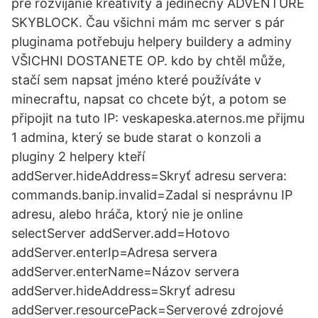
pre rozvíjanie kreativity a jedinečný ADVENTURE
SKYBLOCK. Čau všichni mám mc server s pár
pluginama potřebuju helpery buildery a adminy
VŠICHNI DOSTANETE OP. kdo by chtěl může,
stačí sem napsat jméno které používáte v
minecraftu, napsat co chcete být, a potom se
připojit na tuto IP: veskapeska.aternos.me přijmu
1 admina, který se bude starat o konzoli a
pluginy 2 helpery kteří
addServer.hideAddress=Skryť adresu servera:
commands.banip.invalid=Zadal si nesprávnu IP
adresu, alebo hráča, ktorý nie je online
selectServer addServer.add=Hotovo
addServer.enterIp=Adresa servera
addServer.enterName=Názov servera
addServer.hideAddress=Skryť adresu
addServer.resourcePack=Serverové zdrojové