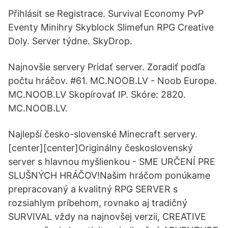
Přihlásit se Registrace. Survival Economy PvP
Eventy Minihry Skyblock Slimefun RPG Creative
Doly. Server týdne. SkyDrop.
Najnovšie servery Pridať server. Zoradiť podľa
počtu hráčov. #61. MC.NOOB.LV - Noob Europe.
MC.NOOB.LV Skopírovať IP. Skóre: 2820.
MC.NOOB.LV.
Najlepší česko-slovenské Minecraft servery.
[center][center]Originálny československý
server s hlavnou myšlienkou - SME URČENÍ PRE
SLUŠNÝCH HRÁČOV!Našim hráčom ponúkame
prepracovaný a kvalitný RPG SERVER s
rozsiahlym príbehom, rovnako aj tradičný
SURVIVAL vždy na najnovšej verzii, CREATIVE