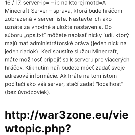
16 / 17. server-ip= – ip na ktorej motd=A
Minecraft Server – sprava, ktorá bude hráčom
zobrazená v server liste. Nastavte ich ako
uznáte za vhodné a uložte nastavenia. Do
súboru „ops.txt“ môžete napísať nicky ľudí, ktorý
majú mať administrátorské práva (jeden nick na
jeden riadok). Keď spustíte službu Minecraft,
máte možnosť pripojiť sa k serveru pre viacerých
hráčov. Kliknutím naň budete môcť zadať svoje
adresové informácie. Ak hráte na tom istom
počítači ako váš server, stačí zadať "localhost"
(bez úvodzoviek).
http://war3zone.eu/vie
wtopic.php?