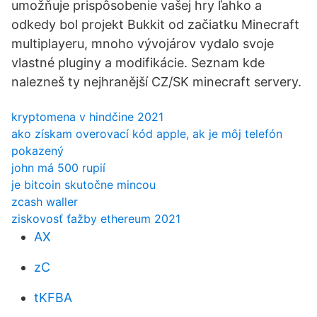
umožňuje prispôsobenie vašej hry ľahko a
odkedy bol projekt Bukkit od začiatku Minecraft
multiplayeru, mnoho vývojárov vydalo svoje
vlastné pluginy a modifikácie. Seznam kde
nalezneš ty nejhranější CZ/SK minecraft servery.
kryptomena v hindčine 2021
ako získam overovací kód apple, ak je môj telefón
pokazený
john má 500 rupií
je bitcoin skutočne mincou
zcash waller
ziskovosť ťažby ethereum 2021
AX
zC
tKFBA