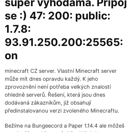
super výhodama. Připoj
se :) 47: 200: public:
1.7.8:
93.91.250.200:25565:
on
minecraft CZ server. Vlastní Minecraft server
může mít dnes opravdu každý. K jeho
zprovoznění není potřeba velkých znalostí
ohledně serverů. Řešení, která jsou dnes
dodávaná zákazníkům, již obsahují
předinstalovanou verzi zvoleného Minecraftu.
Bežíme na Bungeecord a Paper 1.14.4 ale môžeš