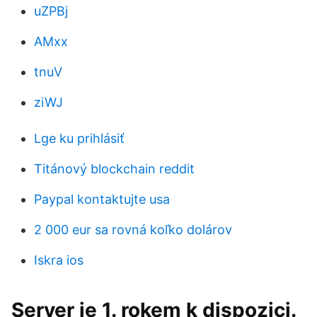
uZPBj
AMxx
tnuV
ziWJ
Lge ku prihlásiť
Titánový blockchain reddit
Paypal kontaktujte usa
2 000 eur sa rovná koľko dolárov
Iskra ios
Server je 1. rokem k dispozici.