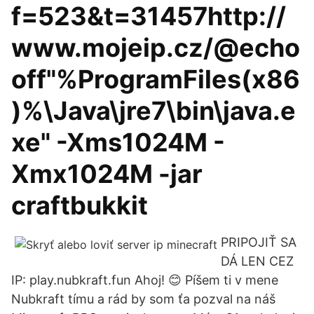
f=523&t=31457http://
www.mojeip.cz/@echo
off"%ProgramFiles(x86
)%\Java\jre7\bin\java.e
xe" -Xms1024M -
Xmx1024M -jar
craftbukkit
PRIPOJIŤ SA
DÁ LEN CEZ
IP: play.nubkraft.fun Ahoj! 😊 Píšem ti v mene
Nubkraft tímu a rád by som ťa pozval na náš