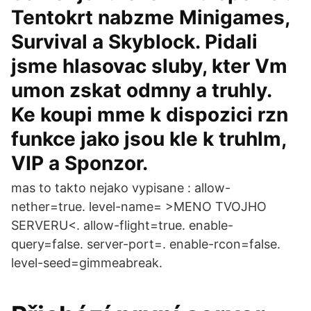
Tentokrt nabzme Minigames,
Survival a Skyblock. Pidali
jsme hlasovac sluby, kter Vm
umon zskat odmny a truhly.
Ke koupi mme k dispozici rzn
funkce jako jsou kle k truhlm,
VIP a Sponzor.
mas to takto nejako vypisane : allow-
nether=true. level-name= >MENO TVOJHO
SERVERU<. allow-flight=true. enable-
query=false. server-port=. enable-rcon=false.
level-seed=gimmeabreak.