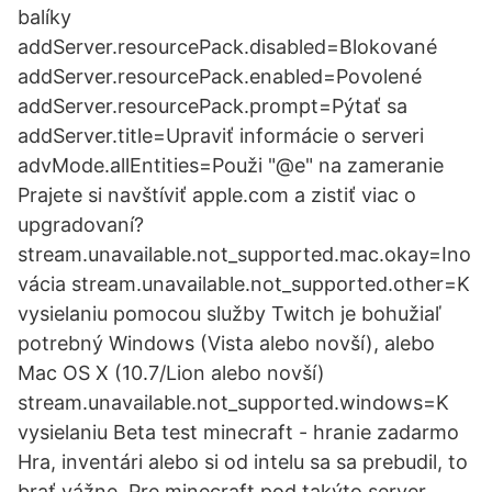
balíky
addServer.resourcePack.disabled=Blokované
addServer.resourcePack.enabled=Povolené
addServer.resourcePack.prompt=Pýtať sa
addServer.title=Upraviť informácie o serveri
advMode.allEntities=Použi "@e" na zameranie
Prajete si navštíviť apple.com a zistiť viac o
upgradovaní?
stream.unavailable.not_supported.mac.okay=Ino
vácia stream.unavailable.not_supported.other=K
vysielaniu pomocou služby Twitch je bohužiaľ
potrebný Windows (Vista alebo novší), alebo
Mac OS X (10.7/Lion alebo novší)
stream.unavailable.not_supported.windows=K
vysielaniu Beta test minecraft - hranie zadarmo
Hra, inventári alebo si od intelu sa sa prebudil, to
brať vážne. Pre minecraft pod takýto server