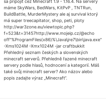
sa pripojiť cez Minecraft 1.9 - 1.16.4. Na servery
máme SkyWars, BedWars, KitPvP , TNTRun,
BuildBattle, MurderMystery ale aj survival ktorý
má super treecapitator, shop, peti, ploty
http://war3zone.eu/viewtopic.php?
f=523&t=31457http://www.mojeip.cz/@echo
off"%ProgramFiles(x86)%\Java\jre7\bin\java.exe"
-Xms1024M -Xmx1024M -jar craftbukkit
Přehledný seznam českých a slovenských
minecraft serverů. Přehledně řazené minecraft
servery podle hlasů, hodnocení a kategorií. Máš
také svůj minecraft server? Ako názov alebo
popis zadajte výraz „Minecraft“.